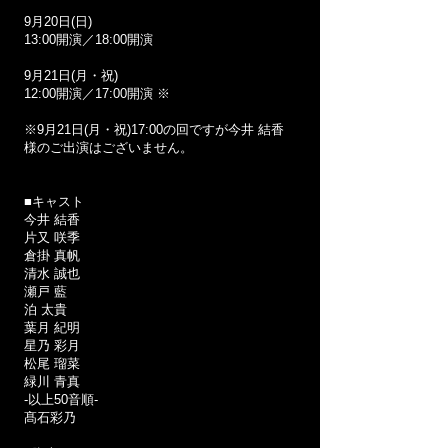
9月20日(日)
13:00開演／18:00開演
9月21日(月・祝)
12:00開演／17:00開演 ※
※9月21日(月・祝)17:00の回ですが今井 結香
様のご出演はございません。
■キャスト
今井 結香
片又 咲季
倉掛 真帆
清水 誠也
瀬戸 藍
泊 太貴
葉月 紀明
星乃 彩月
松尾 瑠菜
緑川 青真
-以上50音順-
髙石彩乃