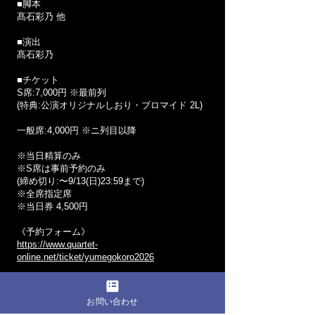
■脚本
髙石彩乃 他
■演出
髙石彩乃
■チケット
S席:7,000円 ※最前列
(特典:公演オリジナルしおり・ブロマイド 2L)
一般席:4,000円 ※ニ列目以降
※当日精算のみ
※S席は事前予約のみ
(締め切り:〜9/13(日)23:59まで)
※全席指定席
※当日券 4,500円
《予約フォーム》
https://www.quartet-
online.net/ticket/yumegokoro2026
お問い合わせ
祝花・スタンド花はこちら