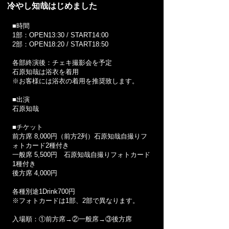
冷やし知哉はじめました
■時間
1部：OPEN13:30 / START14:00
2部：OPEN18:20 / START18:50
各部終演後：チェキ撮影会を予定
石原知哉は浴衣を着用
※お客様には浴衣の着用を推奨致します。
■出演
石原知哉
■チケット​​
前方席 8,000円（前方2列）石原知哉自撮りフ
ォトカード2種付き
一般席 5,500円 石原知哉自撮りフォトカード
1種付き
後方席 4,000円
各種別途1Drink700円
※フォトカードは1部、2部で異なります。
入場順：①前方席→②一般席→③後方席