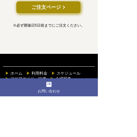
ご注文ページ
※必ず開催日5日前までにご注文ください。
▶︎
ホーム
▶︎
利用料金
▶︎
スケジュール
▶︎
フロアガイド・
設備
▶︎
会場写真
▶︎
注意事項一覧
▶︎
お問い合せ
お問い合わせ
〒145-0062
東京都大田区北千束3丁目28-8
MINE
BLD. B1F